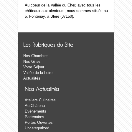
Au coeur de la Vallée du Cher, avec tous les
châteaux aux alentours, nous sommes situés au
5, Fontenay, à Bléré (37150).
Nos Chambres
Nos Gîtes
Votre Séjour
Vallée de la Loire
Actualités
Ateliers Culinaires
Au Château
Evènements
Partenaires
Portes Ouvertes
Uncategorized