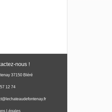
actez-nous !
ntenay 37150 Bléré
 57 12 74
ct@lechateaudefontenay.fr
ons Légales