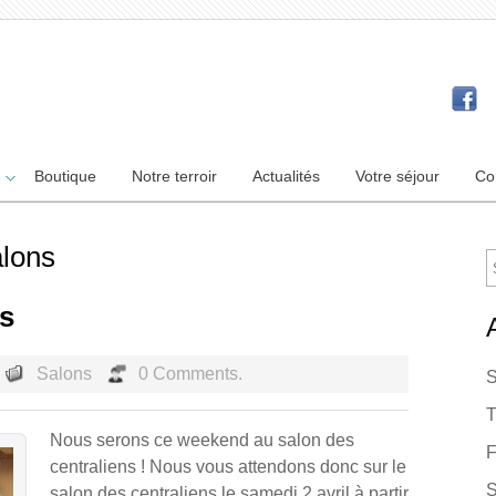
Boutique
Notre terroir
Actualités
Votre séjour
Co
alons
ns
Salons
0 Comments.
S
T
Nous serons ce weekend au salon des
F
centraliens ! Nous vous attendons donc sur le
S
salon des centraliens le samedi 2 avril à partir