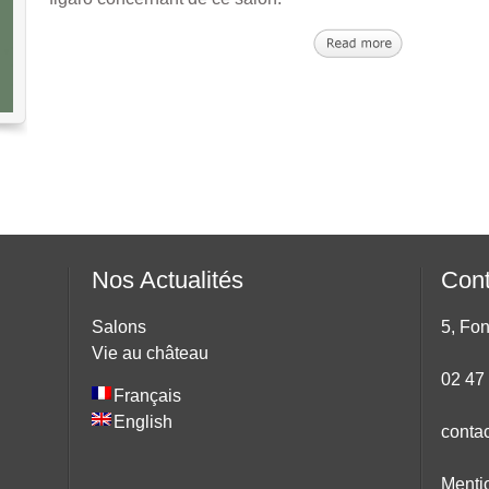
Nos Actualités
Cont
Salons
5, Fo
Vie au château
02 47
Français
English
conta
Menti