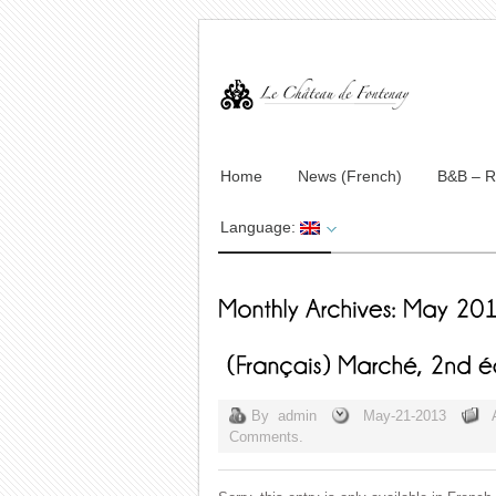
Home
News (French)
B&B – 
Language:
By
admin
May-21-2013
Comments.