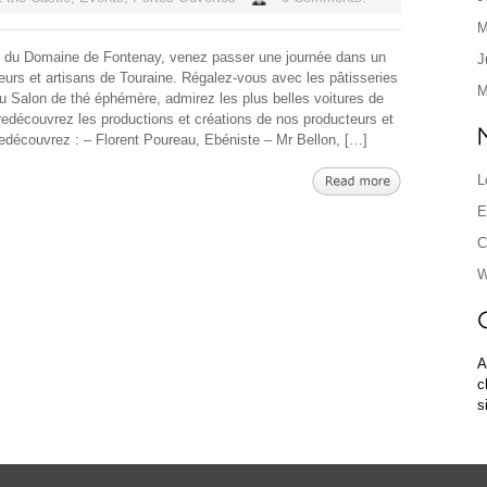
M
s du Domaine de Fontenay, venez passer une journée dans un
J
eurs et artisans de Touraine. Régalez-vous avec les pâtisseries
M
au Salon de thé éphémère, admirez les plus belles voitures de
 redécouvrez les productions et créations de nos producteurs et
edécouvrez : – Florent Poureau, Ebéniste – Mr Bellon, […]
L
E
C
W
A
c
s