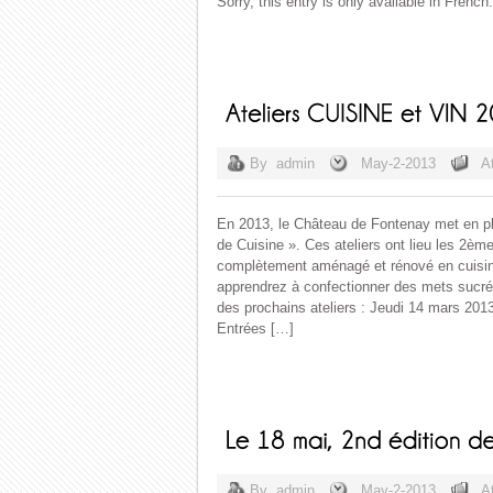
Sorry, this entry is only available in French.
By
admin
May-2-2013
A
En 2013, le Château de Fontenay met en pla
de Cuisine ». Ces ateliers ont lieu les 2èm
complètement aménagé et rénové en cuisine
apprendrez à confectionner des mets sucrés
des prochains ateliers : Jeudi 14 mars 2013
Entrées […]
By
admin
May-2-2013
A