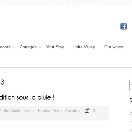
Rooms
Cottages
Your Stay
Loire Valley
Our wines
At the Castle
,
Events
,
Partner
,
Portes Ouvertes
0
(
L
L