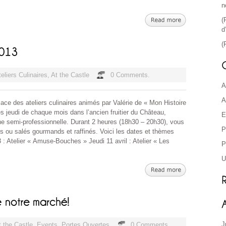
n
(
d
(
teliers Culinaires
,
At the Castle
0 Comments.
A
A
ce des ateliers culinaires animés par Valérie de « Mon Histoire
es jeudi de chaque mois dans l’ancien fruitier du Château,
E
 semi-professionnelle. Durant 2 heures (18h30 – 20h30), vous
P
 ou salés gourmands et raffinés. Voici les dates et thèmes
 : Atelier « Amuse-Bouches » Jeudi 11 avril : Atelier « Les
P
U
J
t the Castle
,
Events
,
Portes Ouvertes
0 Comments.