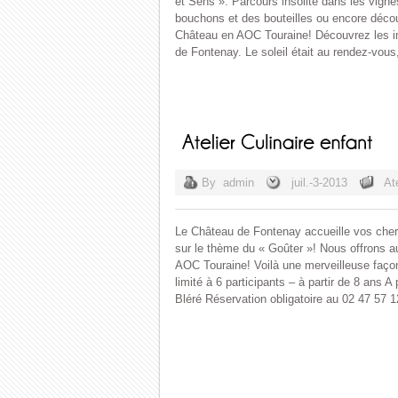
et Sens ». Parcours insolite dans les vignes
bouchons et des bouteilles ou encore découv
Château en AOC Touraine! Découvrez les i
de Fontenay. Le soleil était au rendez-vou
By
admin
juil.-3-2013
At
Le Château de Fontenay accueille vos chers 
sur le thème du « Goûter »! Nous offrons a
AOC Touraine! Voilà une merveilleuse façon 
limité à 6 participants – à partir de 8 ans
Bléré Réservation obligatoire au 02 47 57 