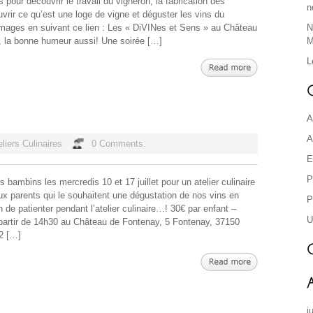
 pour découvrir le travail du vigneron, la fabrication des
n
rir ce qu’est une loge de vigne et déguster les vins du
mages en suivant ce lien : Les « DiVINes et Sens » au Château
N
s, la bonne humeur aussi! Une soirée […]
M
L
A
A
eliers Culinaires
0 Comments.
E
P
bambins les mercredis 10 et 17 juillet pour un atelier culinaire
ux parents qui le souhaitent une dégustation de nos vins en
P
de patienter pendant l’atelier culinaire…! 30€ par enfant –
U
 A partir de 14h30 au Château de Fontenay, 5 Fontenay, 37150
12 […]
j