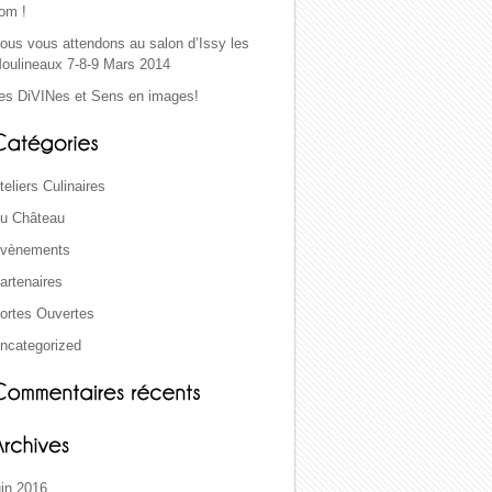
om !
ous vous attendons au salon d’Issy les
oulineaux 7-8-9 Mars 2014
es DiVINes et Sens en images!
teliers Culinaires
u Château
vènements
artenaires
ortes Ouvertes
ncategorized
uin 2016