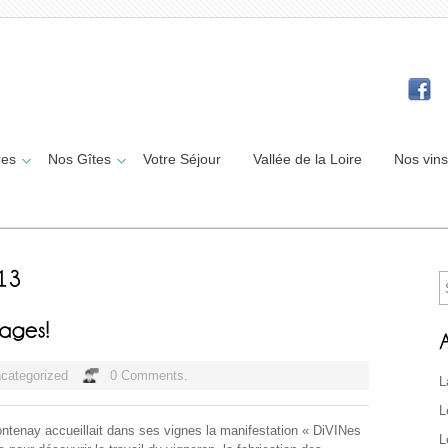
res
Nos Gîtes
Votre Séjour
Vallée de la Loire
Nos vins
categorized
0 Comments.
L
L
ontenay accueillait dans ses vignes la manifestation « DiVINes
L